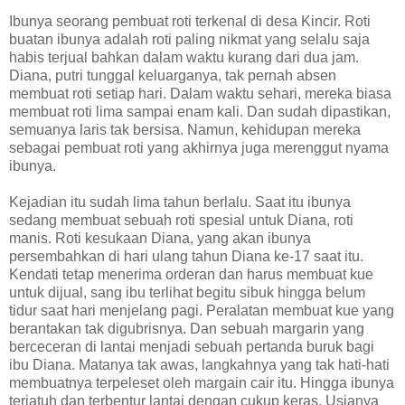
Ibunya seorang pembuat roti terkenal di desa Kincir. Roti
buatan ibunya adalah roti paling nikmat yang selalu saja
habis terjual bahkan dalam waktu kurang dari dua jam.
Diana, putri tunggal keluarganya, tak pernah absen
membuat roti setiap hari. Dalam waktu sehari, mereka biasa
membuat roti lima sampai enam kali. Dan sudah dipastikan,
semuanya laris tak bersisa. Namun, kehidupan mereka
sebagai pembuat roti yang akhirnya juga merenggut nyama
ibunya.
Kejadian itu sudah lima tahun berlalu. Saat itu ibunya
sedang membuat sebuah roti spesial untuk Diana, roti
manis. Roti kesukaan Diana, yang akan ibunya
persembahkan di hari ulang tahun Diana ke-17 saat itu.
Kendati tetap menerima orderan dan harus membuat kue
untuk dijual, sang ibu terlihat begitu sibuk hingga belum
tidur saat hari menjelang pagi. Peralatan membuat kue yang
berantakan tak digubrisnya. Dan sebuah margarin yang
berceceran di lantai menjadi sebuah pertanda buruk bagi
ibu Diana. Matanya tak awas, langkahnya yang tak hati-hati
membuatnya terpeleset oleh margain cair itu. Hingga ibunya
terjatuh dan terbentur lantai dengan cukup keras. Usianya