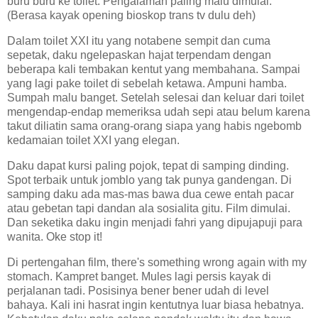
buru buru ke toilet. Pengalaman paling malu dimulai.
(Berasa kayak opening bioskop trans tv dulu deh)
Dalam toilet XXI itu yang notabene sempit dan cuma
sepetak, daku ngelepaskan hajat terpendam dengan
beberapa kali tembakan kentut yang membahana. Sampai
yang lagi pake toilet di sebelah ketawa. Ampuni hamba.
Sumpah malu banget. Setelah selesai dan keluar dari toilet
mengendap-endap memeriksa udah sepi atau belum karena
takut diliatin sama orang-orang siapa yang habis ngebomb
kedamaian toilet XXI yang elegan.
Daku dapat kursi paling pojok, tepat di samping dinding.
Spot terbaik untuk jomblo yang tak punya gandengan. Di
samping daku ada mas-mas bawa dua cewe entah pacar
atau gebetan tapi dandan ala sosialita gitu. Film dimulai.
Dan seketika daku ingin menjadi fahri yang dipujapuji para
wanita. Oke stop it!
Di pertengahan film, there's something wrong again with my
stomach. Kampret banget. Mules lagi persis kayak di
perjalanan tadi. Posisinya bener bener udah di level
bahaya. Kali ini hasrat ingin kentutnya luar biasa hebatnya.