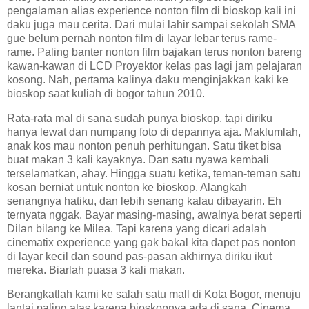
pengalaman alias experience nonton film di bioskop kali ini
daku juga mau cerita. Dari mulai lahir sampai sekolah SMA
gue belum pernah nonton film di layar lebar terus rame-
rame. Paling banter nonton film bajakan terus nonton bareng
kawan-kawan di LCD Proyektor kelas pas lagi jam pelajaran
kosong. Nah, pertama kalinya daku menginjakkan kaki ke
bioskop saat kuliah di bogor tahun 2010.
Rata-rata mal di sana sudah punya bioskop, tapi diriku
hanya lewat dan numpang foto di depannya aja. Maklumlah,
anak kos mau nonton penuh perhitungan. Satu tiket bisa
buat makan 3 kali kayaknya. Dan satu nyawa kembali
terselamatkan, ahay. Hingga suatu ketika, teman-teman satu
kosan berniat untuk nonton ke bioskop. Alangkah
senangnya hatiku, dan lebih senang kalau dibayarin. Eh
ternyata nggak. Bayar masing-masing, awalnya berat seperti
Dilan bilang ke Milea. Tapi karena yang dicari adalah
cinematix experience yang gak bakal kita dapet pas nonton
di layar kecil dan sound pas-pasan akhirnya diriku ikut
mereka. Biarlah puasa 3 kali makan.
Berangkatlah kami ke salah satu mall di Kota Bogor, menuju
lantai paling atas karena bioskopnya ada di sana. Cinema