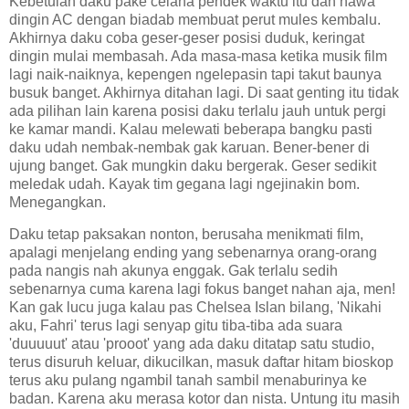
Kebetulan daku pake celana pendek waktu itu dan hawa
dingin AC dengan biadab membuat perut mules kembalu.
Akhirnya daku coba geser-geser posisi duduk, keringat
dingin mulai membasah. Ada masa-masa ketika musik film
lagi naik-naiknya, kepengen ngelepasin tapi takut baunya
busuk banget. Akhirnya ditahan lagi. Di saat genting itu tidak
ada pilihan lain karena posisi daku terlalu jauh untuk pergi
ke kamar mandi. Kalau melewati beberapa bangku pasti
daku udah nembak-nembak gak karuan. Bener-bener di
ujung banget. Gak mungkin daku bergerak. Geser sedikit
meledak udah. Kayak tim gegana lagi ngejinakin bom.
Menegangkan.
Daku tetap paksakan nonton, berusaha menikmati film,
apalagi menjelang ending yang sebenarnya orang-orang
pada nangis nah akunya enggak. Gak terlalu sedih
sebenarnya cuma karena lagi fokus banget nahan aja, men!
Kan gak lucu juga kalau pas Chelsea Islan bilang, 'Nikahi
aku, Fahri' terus lagi senyap gitu tiba-tiba ada suara
'duuuuut' atau 'prooot' yang ada daku ditatap satu studio,
terus disuruh keluar, dikucilkan, masuk daftar hitam bioskop
terus aku pulang ngambil tanah sambil menaburinya ke
badan. Karena aku merasa kotor dan nista. Untung itu masih