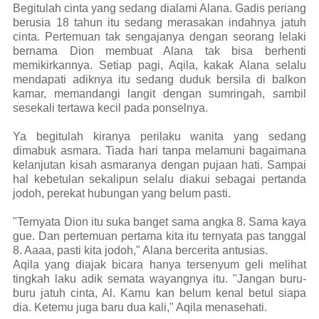
Begitulah cinta yang sedang dialami Alana. Gadis periang
berusia 18 tahun itu sedang merasakan indahnya jatuh
cinta. Pertemuan tak sengajanya dengan seorang lelaki
bernama Dion membuat Alana tak bisa berhenti
memikirkannya. Setiap pagi, Aqila, kakak Alana selalu
mendapati adiknya itu sedang duduk bersila di balkon
kamar, memandangi langit dengan sumringah, sambil
sesekali tertawa kecil pada ponselnya.
Ya begitulah kiranya perilaku wanita yang sedang
dimabuk asmara. Tiada hari tanpa melamuni bagaimana
kelanjutan kisah asmaranya dengan pujaan hati. Sampai
hal kebetulan sekalipun selalu diakui sebagai pertanda
jodoh, perekat hubungan yang belum pasti.
"Ternyata Dion itu suka banget sama angka 8. Sama kaya
gue. Dan pertemuan pertama kita itu ternyata pas tanggal
8. Aaaa, pasti kita jodoh," Alana bercerita antusias.
Aqila yang diajak bicara hanya tersenyum geli melihat
tingkah laku adik semata wayangnya itu. "Jangan buru-
buru jatuh cinta, Al. Kamu kan belum kenal betul siapa
dia. Ketemu juga baru dua kali," Aqila menasehati.