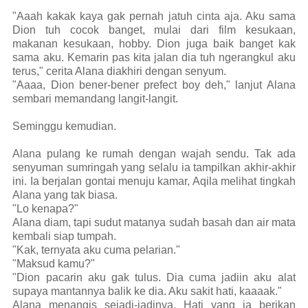
"Aaah kakak kaya gak pernah jatuh cinta aja. Aku sama
Dion tuh cocok banget, mulai dari film kesukaan,
makanan kesukaan, hobby. Dion juga baik banget kak
sama aku. Kemarin pas kita jalan dia tuh ngerangkul aku
terus," cerita Alana diakhiri dengan senyum.
"Aaaa, Dion bener-bener prefect boy deh," lanjut Alana
sembari memandang langit-langit.
Seminggu kemudian.
Alana pulang ke rumah dengan wajah sendu. Tak ada
senyuman sumringah yang selalu ia tampilkan akhir-akhir
ini. Ia berjalan gontai menuju kamar, Aqila melihat tingkah
Alana yang tak biasa.
"Lo kenapa?"
Alana diam, tapi sudut matanya sudah basah dan air mata
kembali siap tumpah.
"Kak, ternyata aku cuma pelarian."
"Maksud kamu?"
"Dion pacarin aku gak tulus. Dia cuma jadiin aku alat
supaya mantannya balik ke dia. Aku sakit hati, kaaaak."
Alana menangis sejadi-jadinya. Hati yang ia berikan