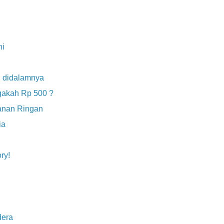
ni
 didalamnya
gakah Rp 500 ?
kanan Ringan
ia
ry!
dera