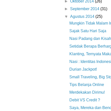
►
Oktober 2014
(26)
►
September 2014
(31)
▼
Agustus 2014
(25)
Mungkin Tidak Malam I
Sajak Satu Hari Saja
Nasi Padang dan Kisah
Setidak Berapa Berhar
Klanting, Ternyata Ma
Nasi : Identitas Indones
Durian Jackpot!
Small Traveling, Big Sto
Tips Belanja Online
Merdekakan Dirimu!
Debit VS Credit ?
Saya, Mereka dan Ben