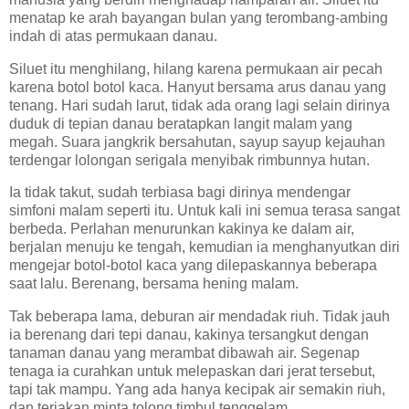
menatap ke arah bayangan bulan yang terombang-ambing
indah di atas permukaan danau.
Siluet itu menghilang, hilang karena permukaan air pecah
karena botol botol kaca. Hanyut bersama arus danau yang
tenang. Hari sudah larut, tidak ada orang lagi selain dirinya
duduk di tepian danau beratapkan langit malam yang
megah. Suara jangkrik bersahutan, sayup sayup kejauhan
terdengar lolongan serigala menyibak rimbunnya hutan.
Ia tidak takut, sudah terbiasa bagi dirinya mendengar
simfoni malam seperti itu. Untuk kali ini semua terasa sangat
berbeda. Perlahan menurunkan kakinya ke dalam air,
berjalan menuju ke tengah, kemudian ia menghanyutkan diri
mengejar botol-botol kaca yang dilepaskannya beberapa
saat lalu. Berenang, bersama hening malam.
Tak beberapa lama, deburan air mendadak riuh. Tidak jauh
ia berenang dari tepi danau, kakinya tersangkut dengan
tanaman danau yang merambat dibawah air. Segenap
tenaga ia curahkan untuk melepaskan dari jerat tersebut,
tapi tak mampu. Yang ada hanya kecipak air semakin riuh,
dan teriakan minta tolong timbul tenggelam.