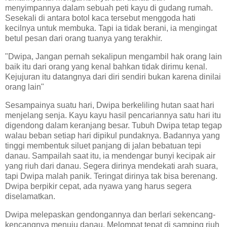
menyimpannya dalam sebuah peti kayu di gudang rumah.
Sesekali di antara botol kaca tersebut menggoda hati
kecilnya untuk membuka. Tapi ia tidak berani, ia mengingat
betul pesan dari orang tuanya yang terakhir.
"Dwipa, Jangan pernah sekalipun mengambil hak orang lain
baik itu dari orang yang kenal bahkan tidak dirimu kenal.
Kejujuran itu datangnya dari diri sendiri bukan karena dinilai
orang lain"
Sesampainya suatu hari, Dwipa berkeliling hutan saat hari
menjelang senja. Kayu kayu hasil pencariannya satu hari itu
digendong dalam keranjang besar. Tubuh Dwipa tetap tegap
walau beban setiap hari dipikul pundaknya. Badannya yang
tinggi membentuk siluet panjang di jalan bebatuan tepi
danau. Sampailah saat itu, ia mendengar bunyi kecipak air
yang riuh dari danau. Segera dirinya mendekati arah suara,
tapi Dwipa malah panik. Teringat dirinya tak bisa berenang.
Dwipa berpikir cepat, ada nyawa yang harus segera
diselamatkan.
Dwipa melepaskan gendongannya dan berlari sekencang-
kencangnya menuju danau. Melompat tepat di samping riuh