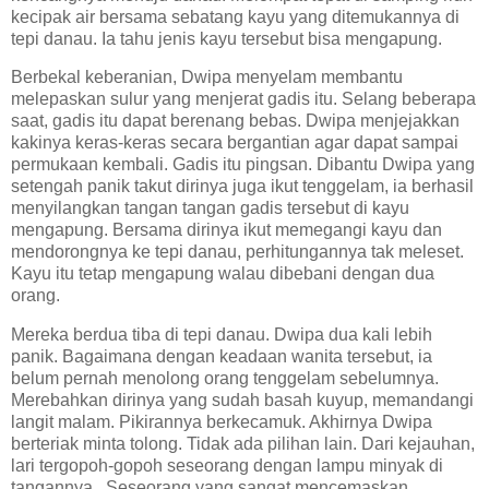
kecipak air bersama sebatang kayu yang ditemukannya di
tepi danau. Ia tahu jenis kayu tersebut bisa mengapung.
Berbekal keberanian, Dwipa menyelam membantu
melepaskan sulur yang menjerat gadis itu. Selang beberapa
saat, gadis itu dapat berenang bebas. Dwipa menjejakkan
kakinya keras-keras secara bergantian agar dapat sampai
permukaan kembali. Gadis itu pingsan. Dibantu Dwipa yang
setengah panik takut dirinya juga ikut tenggelam, ia berhasil
menyilangkan tangan tangan gadis tersebut di kayu
mengapung. Bersama dirinya ikut memegangi kayu dan
mendorongnya ke tepi danau, perhitungannya tak meleset.
Kayu itu tetap mengapung walau dibebani dengan dua
orang.
Mereka berdua tiba di tepi danau. Dwipa dua kali lebih
panik. Bagaimana dengan keadaan wanita tersebut, ia
belum pernah menolong orang tenggelam sebelumnya.
Merebahkan dirinya yang sudah basah kuyup, memandangi
langit malam. Pikirannya berkecamuk. Akhirnya Dwipa
berteriak minta tolong. Tidak ada pilihan lain. Dari kejauhan,
lari tergopoh-gopoh seseorang dengan lampu minyak di
tangannya. Seseorang yang sangat mencemaskan