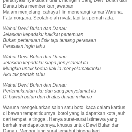
pertanyaannya dalam diam, mungkin Sang Dewi Bulan dan
Danau bisa memberikan jawaban.
Malam menjelang, cahaya lilin menerangi kamar Waruna.
Fatamorgana. Seolah-olah nyata tapi tak pernah ada.
Wahai Dewi Bulan dan Danau
Jelaskan kepadaku hakikat pertemuan
Bukan pertemuan fisik tapi tentang perasaan
Perasaan ingin tahu
Wahai Dewi Bulan dan Danau
Jelaskan kepadaku siapa penyelamat itu
Mungkin untuk kedua kali ia menyelamatkanku
Aku tak pernah tahu
Wahai Dewi Bulan dan Danau
Pertemukanlah aku dan sang penyelamat itu
Di bawah bulan dan di atas danau milikmu
Waruna mengeluarkan salah satu botol kaca dalam kardus
di bawah tempat tidurnya, botol yang ia dapatkan kota jauh
dari tempat ia tinggal. Hanya surat-surat istimewa yang
berhak mendapatkannya, khusus untuk Dewi Bulan dan
Danau. Menggulung surat tersebut hingga kecil,