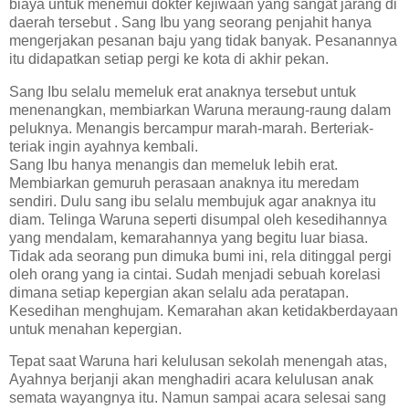
biaya untuk menemui dokter kejiwaan yang sangat jarang di
daerah tersebut . Sang Ibu yang seorang penjahit hanya
mengerjakan pesanan baju yang tidak banyak. Pesanannya
itu didapatkan setiap pergi ke kota di akhir pekan.
Sang Ibu selalu memeluk erat anaknya tersebut untuk
menenangkan, membiarkan Waruna meraung-raung dalam
peluknya. Menangis bercampur marah-marah. Berteriak-
teriak ingin ayahnya kembali.
Sang Ibu hanya menangis dan memeluk lebih erat.
Membiarkan gemuruh perasaan anaknya itu meredam
sendiri. Dulu sang ibu selalu membujuk agar anaknya itu
diam. Telinga Waruna seperti disumpal oleh kesedihannya
yang mendalam, kemarahannya yang begitu luar biasa.
Tidak ada seorang pun dimuka bumi ini, rela ditinggal pergi
oleh orang yang ia cintai. Sudah menjadi sebuah korelasi
dimana setiap kepergian akan selalu ada peratapan.
Kesedihan menghujam. Kemarahan akan ketidakberdayaan
untuk menahan kepergian.
Tepat saat Waruna hari kelulusan sekolah menengah atas,
Ayahnya berjanji akan menghadiri acara kelulusan anak
semata wayangnya itu. Namun sampai acara selesai sang