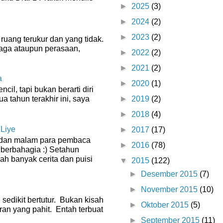
►
2025
(3)
►
2024
(2)
►
2023
(2)
ruang terukur dan yang tidak.
raga ataupun perasaan,
►
2022
(2)
►
2021
(2)
a
►
2020
(1)
il, tapi bukan berarti diri
ua tahun terakhir ini, saya
►
2019
(2)
►
2018
(4)
 Liye
►
2017
(17)
g dan malam para pembaca
►
2016
(78)
 berbahagia :) Setahun
dah banyak cerita dan puisi
▼
2015
(122)
►
Desember 2015
(7)
►
November 2015
(10)
 sedikit bertutur. Bukan kisah
►
Oktober 2015
(5)
ran yang pahit. Entah terbuat
►
September 2015
(11)