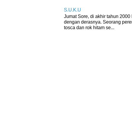
S.U.K.U
Jumat Sore, di akhir tahun 200
dengan derasnya. Seorang per
tosca dan rok hitam se...