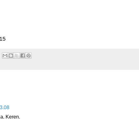
015
23.08
a. Keren.