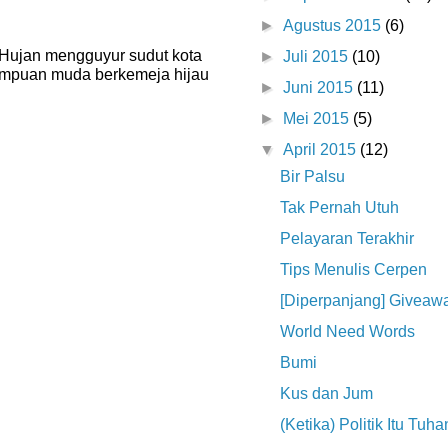
►
Agustus 2015
(6)
0 Hujan mengguyur sudut kota
►
Juli 2015
(10)
empuan muda berkemeja hijau
►
Juni 2015
(11)
►
Mei 2015
(5)
▼
April 2015
(12)
Bir Palsu
Tak Pernah Utuh
Pelayaran Terakhir
Tips Menulis Cerpen
[Diperpanjang] Giveaw
World Need Words
Bumi
Kus dan Jum
(Ketika) Politik Itu Tuha