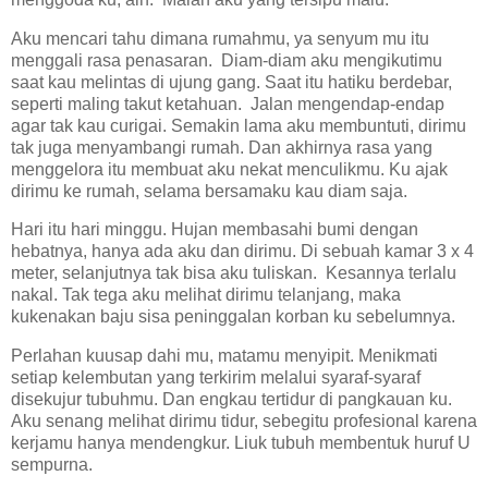
Aku mencari tahu dimana rumahmu, ya senyum mu itu
menggali rasa penasaran. Diam-diam aku mengikutimu
saat kau melintas di ujung gang. Saat itu hatiku berdebar,
seperti maling takut ketahuan. Jalan mengendap-endap
agar tak kau curigai. Semakin lama aku membuntuti, dirimu
tak juga menyambangi rumah. Dan akhirnya rasa yang
menggelora itu membuat aku nekat menculikmu. Ku ajak
dirimu ke rumah, selama bersamaku kau diam saja.
Hari itu hari minggu. Hujan membasahi bumi dengan
hebatnya, hanya ada aku dan dirimu. Di sebuah kamar 3 x 4
meter, selanjutnya tak bisa aku tuliskan. Kesannya terlalu
nakal. Tak tega aku melihat dirimu telanjang, maka
kukenakan baju sisa peninggalan korban ku sebelumnya.
Perlahan kuusap dahi mu, matamu menyipit. Menikmati
setiap kelembutan yang terkirim melalui syaraf-syaraf
disekujur tubuhmu. Dan engkau tertidur di pangkauan ku.
Aku senang melihat dirimu tidur, sebegitu profesional karena
kerjamu hanya mendengkur. Liuk tubuh membentuk huruf U
sempurna.