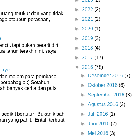
►
2022
(2)
ruang terukur dan yang tidak.
►
2021
(2)
raga ataupun perasaan,
►
2020
(1)
a
►
2019
(2)
il, tapi bukan berarti diri
►
2018
(4)
ua tahun terakhir ini, saya
►
2017
(17)
▼
2016
(78)
 Liye
►
Desember 2016
(7)
g dan malam para pembaca
 berbahagia :) Setahun
►
Oktober 2016
(6)
dah banyak cerita dan puisi
►
September 2016
(3)
►
Agustus 2016
(2)
 sedikit bertutur. Bukan kisah
►
Juli 2016
(1)
ran yang pahit. Entah terbuat
►
Juni 2016
(2)
►
Mei 2016
(3)