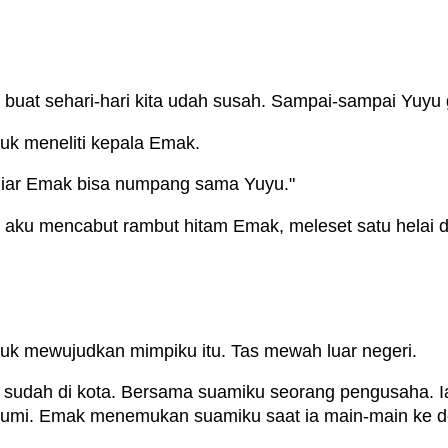
uat sehari-hari kita udah susah. Sampai-sampai Yuyu ga
buk meneliti kepala Emak.
Biar Emak bisa numpang sama Yuyu."
ja aku mencabut rambut hitam Emak, meleset satu helai
ntuk mewujudkan mimpiku itu. Tas mewah luar negeri.
udah di kota. Bersama suamiku seorang pengusaha. Ia 
 bumi. Emak menemukan suamiku saat ia main-main ke d