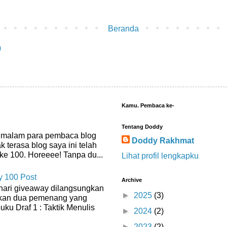
Beranda
)
Kamu. Pembaca ke-
Tentang Doddy
, malam para pembaca blog
Doddy Rakhmat
k terasa blog saya ini telah
ke 100. Horeeee! Tanpa du...
Lihat profil lengkapku
 100 Post
Archive
hari giveaway dilangsungkan
►
2025
(3)
an dua pemenang yang
ku Draf 1 : Taktik Menulis
►
2024
(2)
►
2023
(2)