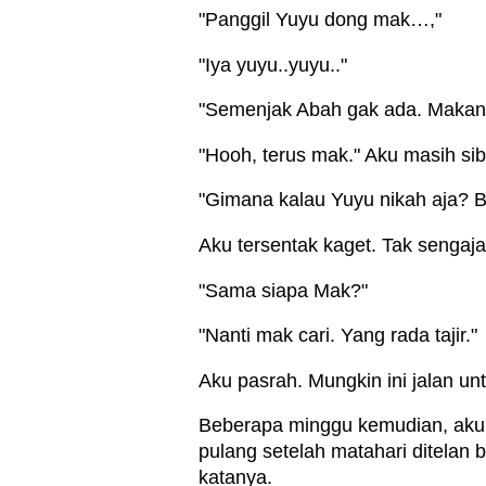
"Panggil Yuyu dong mak…,"
"Iya yuyu..yuyu.."
"Semenjak Abah gak ada. Makan b
"Hooh, terus mak." Aku masih si
"Gimana kalau Yuyu nikah aja? 
Aku tersentak kaget. Tak senga
"Sama siapa Mak?"
"Nanti mak cari. Yang rada tajir."
Aku pasrah. Mungkin ini jalan u
Beberapa minggu kemudian, aku s
pulang setelah matahari ditelan
katanya.