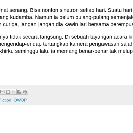
at senang. Bisa nonton sinetron setiap hari. Suatu har
ang kudamba. Namun ia belum pulang-pulang semenjak pe
uriga, jangan-jangan dia kawin lari bersama perempua
nya tidak secara langsung. Di sebuah tayangan acara kri
engendap-endap tertangkap kamera pengawasan salah s
akhirku seminggu lalu, ia memang benar-benar tak melu
Fiction
,
OWOP