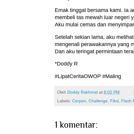
Emak tinggal bersama kami. Ia am
membeli tas mewah luar negeri y
Aku mulai cemas dan menyimpan c
Setelah sekian lama, aku melihat
mengenali perawakannya yang m
Dan aku teringat permintaan ter
*Doddy R
#LipatCeritaOWOP #Maling
Oleh
Doddy Rakhmat
at
8:02 PM
Labels:
Cerpen
,
Challenge
,
Fiksi
,
Flash 
1 komentar: