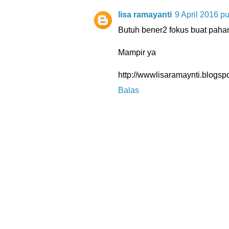
lisa ramayanti
9 April 2016 p
Butuh bener2 fokus buat paham
Mampir ya
http://wwwlisaramaynti.blogsp
Balas