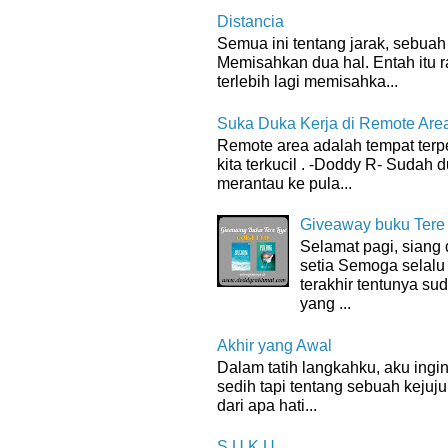
Distancia
Semua ini tentang jarak, sebuah 
Memisahkan dua hal. Entah itu 
terlebih lagi memisahka...
Suka Duka Kerja di Remote Are
Remote area adalah tempat terpenc
kita terkucil . -Doddy R- Sudah d
merantau ke pula...
Giveaway buku Tere
Selamat pagi, sian
setia Semoga selalu
terakhir tentunya su
yang ...
Akhir yang Awal
Dalam tatih langkahku, aku ingin
sedih tapi tentang sebuah kejuju
dari apa hati...
S.U.K.U