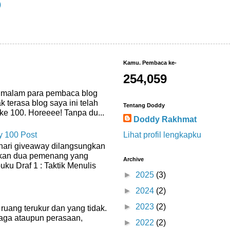
)
Kamu. Pembaca ke-
254,059
, malam para pembaca blog
k terasa blog saya ini telah
Tentang Doddy
ke 100. Horeeee! Tanpa du...
Doddy Rakhmat
Lihat profil lengkapku
 100 Post
hari giveaway dilangsungkan
an dua pemenang yang
Archive
ku Draf 1 : Taktik Menulis
►
2025
(3)
►
2024
(2)
►
2023
(2)
ruang terukur dan yang tidak.
raga ataupun perasaan,
►
2022
(2)