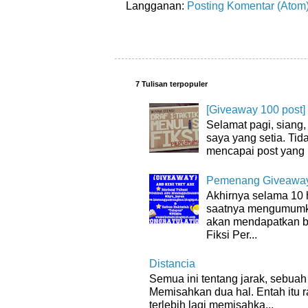
Langganan:
Posting Komentar (Atom
7 Tulisan terpopuler
[Giveaway 100 post]
Selamat pagi, siang
saya yang setia. Tida
mencapai post yang 
Pemenang Giveaway
Akhirnya selama 10 
saatnya mengumumk
akan mendapatkan bu
Fiksi Per...
Distancia
Semua ini tentang jarak, sebuah 
Memisahkan dua hal. Entah itu 
terlebih lagi memisahka...