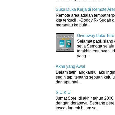
Suka Duka Kerja di Remote Are
Remote area adalah tempat terpenc
kita terkucil . -Doddy R- Sudah d
merantau ke pula...
Giveaway buku Tere
Selamat pagi, sian
setia Semoga selalu
terakhir tentunya su
yang ...
Akhir yang Awal
Dalam tatih langkahku, aku ingin
sedih tapi tentang sebuah kejuju
dari apa hati...
S.U.K.U
Jumat Sore, di akhir tahun 200
dengan derasnya. Seorang per
tosca dan rok hitam se...