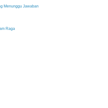
ang Menunggu Jawaban
2
lam Raga