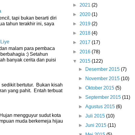
►
2021
(2)
a
►
2020
(1)
il, tapi bukan berarti diri
ua tahun terakhir ini, saya
►
2019
(2)
►
2018
(4)
 Liye
►
2017
(17)
g dan malam para pembaca
►
2016
(78)
 berbahagia :) Setahun
dah banyak cerita dan puisi
▼
2015
(122)
►
Desember 2015
(7)
►
November 2015
(10)
 sedikit bertutur. Bukan kisah
►
Oktober 2015
(5)
ran yang pahit. Entah terbuat
►
September 2015
(11)
►
Agustus 2015
(6)
0 Hujan mengguyur sudut kota
►
Juli 2015
(10)
empuan muda berkemeja hijau
►
Juni 2015
(11)
▼
Mei 2015
(5)