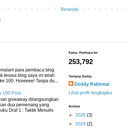
Beranda
)
Kamu. Pembaca ke-
253,792
, malam para pembaca blog
k terasa blog saya ini telah
Tentang Doddy
ke 100. Horeeee! Tanpa du...
Doddy Rakhmat
Lihat profil lengkapku
 100 Post
hari giveaway dilangsungkan
an dua pemenang yang
Archive
ku Draf 1 : Taktik Menulis
►
2025
(3)
►
2024
(2)