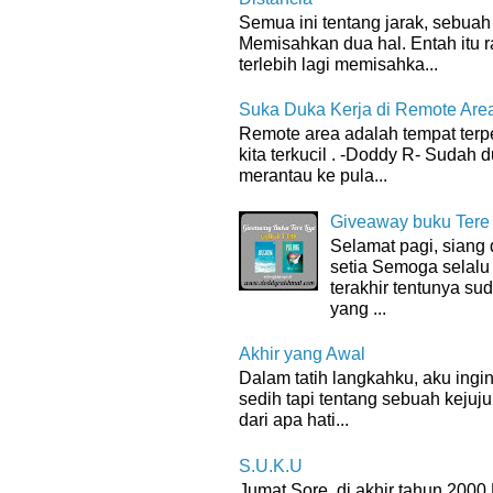
Semua ini tentang jarak, sebuah 
Memisahkan dua hal. Entah itu 
terlebih lagi memisahka...
Suka Duka Kerja di Remote Are
Remote area adalah tempat terpenc
kita terkucil . -Doddy R- Sudah d
merantau ke pula...
Giveaway buku Tere
Selamat pagi, sian
setia Semoga selalu
terakhir tentunya su
yang ...
Akhir yang Awal
Dalam tatih langkahku, aku ingin
sedih tapi tentang sebuah kejuju
dari apa hati...
S.U.K.U
Jumat Sore, di akhir tahun 200