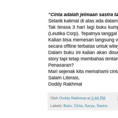
"Cinta adalah jelmaan sastra ta
Selarik kalimat di atas ada da
Tak terasa 3 hari lagi buku kum
(Leutika Corp). Tepatnya tanggal 
Kalian bisa memesan langsung vi
secara offline terbatas untuk wi
Dalam buku ini kalian akan dis
story tapi tetap membahas tentan
Penasaran?
Mari sejenak kita memahami cint
Salam Literasi,
Doddy Rakhmat
Oleh
Doddy Rakhmat
at
2:44 PM
Labels:
Buku
,
Cinta
,
Karya
,
Sastra