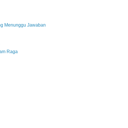
ang Menunggu Jawaban
2
lam Raga