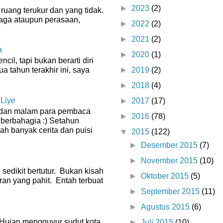
►
2023
(2)
ruang terukur dan yang tidak.
raga ataupun perasaan,
►
2022
(2)
►
2021
(2)
a
►
2020
(1)
il, tapi bukan berarti diri
ua tahun terakhir ini, saya
►
2019
(2)
►
2018
(4)
 Liye
►
2017
(17)
g dan malam para pembaca
►
2016
(78)
 berbahagia :) Setahun
dah banyak cerita dan puisi
▼
2015
(122)
►
Desember 2015
(7)
►
November 2015
(10)
 sedikit bertutur. Bukan kisah
►
Oktober 2015
(5)
ran yang pahit. Entah terbuat
►
September 2015
(11)
►
Agustus 2015
(6)
0 Hujan mengguyur sudut kota
►
Juli 2015
(10)