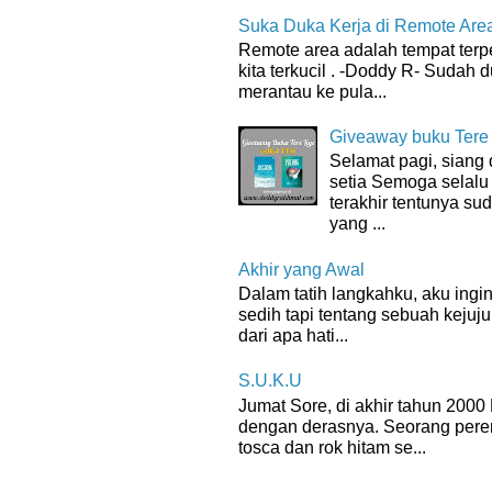
Suka Duka Kerja di Remote Are
Remote area adalah tempat terpenc
kita terkucil . -Doddy R- Sudah d
merantau ke pula...
Giveaway buku Tere
Selamat pagi, sian
setia Semoga selalu
terakhir tentunya su
yang ...
Akhir yang Awal
Dalam tatih langkahku, aku ingin
sedih tapi tentang sebuah kejuju
dari apa hati...
S.U.K.U
Jumat Sore, di akhir tahun 200
dengan derasnya. Seorang per
tosca dan rok hitam se...