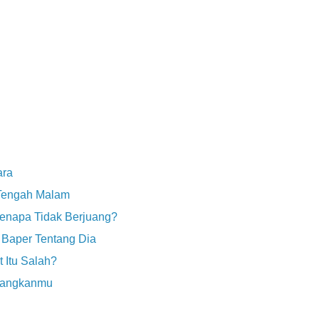
ara
r Tengah Malam
enapa Tidak Berjuang?
 Baper Tentang Dia
 Itu Salah?
langkanmu