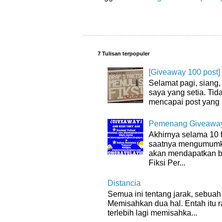
7 Tulisan terpopuler
[Giveaway 100 post]
Selamat pagi, siang
saya yang setia. Tida
mencapai post yang 
Pemenang Giveaway
Akhirnya selama 10 
saatnya mengumumk
akan mendapatkan bu
Fiksi Per...
Distancia
Semua ini tentang jarak, sebuah 
Memisahkan dua hal. Entah itu 
terlebih lagi memisahka...