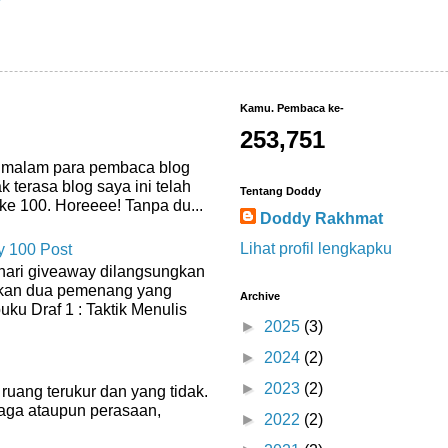
Kamu. Pembaca ke-
253,751
, malam para pembaca blog
k terasa blog saya ini telah
Tentang Doddy
ke 100. Horeeee! Tanpa du...
Doddy Rakhmat
Lihat profil lengkapku
 100 Post
hari giveaway dilangsungkan
an dua pemenang yang
Archive
ku Draf 1 : Taktik Menulis
►
2025
(3)
►
2024
(2)
►
2023
(2)
ruang terukur dan yang tidak.
raga ataupun perasaan,
►
2022
(2)