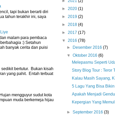
►
2021
(2)
a
►
2020
(1)
il, tapi bukan berarti diri
ua tahun terakhir ini, saya
►
2019
(2)
►
2018
(4)
 Liye
►
2017
(17)
g dan malam para pembaca
▼
2016
(78)
 berbahagia :) Setahun
►
Desember 2016
(7)
dah banyak cerita dan puisi
▼
Oktober 2016
(6)
Melepasmu Seperti Ud
 sedikit bertutur. Bukan kisah
Story Blog Tour : Tero
ran yang pahit. Entah terbuat
Kalau Masih Sayang, K
5 Lagu Yang Bisa Bikin
Apakah Menjadi Gendut
0 Hujan mengguyur sudut kota
empuan muda berkemeja hijau
Kepergian Yang Memu
►
September 2016
(3)